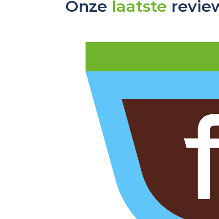
Onze
laatste
revie