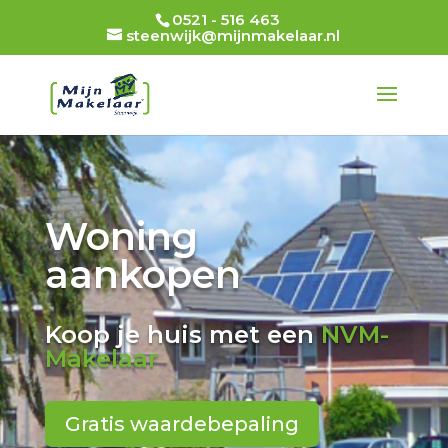
0521 - 516 463
steenwijk@mijnmakelaar.nl
Woning
aankopen
Koop je huis met een
NVM-
Makelaar
Gratis waardebepaling